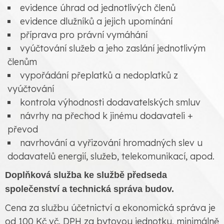
evidence úhrad od jednotlivých členů
evidence dlužníků a jejich upomínání
příprava pro právní vymáhání
vyúčtování služeb a jeho zaslání jednotlivým
členům
vypořádání přeplatků a nedoplatků z
vyúčtování
kontrola výhodnosti dodavatelských smluv
návrhy na přechod k jinému dodavateli +
převod
navrhování a vyřizování hromadných slev u
dodavatelů energií, služeb, telekomunikací, apod.
Doplňková služba ke službě předseda
společenství a technická správa budov.
Cena za službu účetnictví a ekonomická správa je
od 100 Kč vč. DPH za bytovou jednotku, minimálně