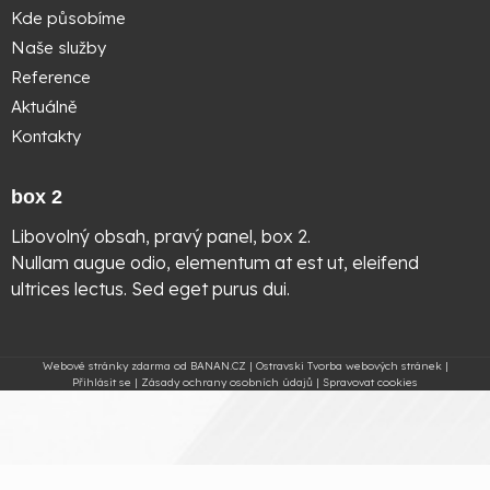
Kde působíme
Naše služby
Reference
Aktuálně
Kontakty
box 2
Libovolný obsah, pravý panel, box 2.
Nullam augue odio, elementum at est ut, eleifend
ultrices lectus. Sed eget purus dui.
Webové stránky zdarma
od
BANAN.CZ
|
Ostravski Tvorba webových stránek
|
Přihlásit se
|
Zásady ochrany osobních údajů
|
Spravovat cookies